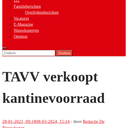
112
Familieberichten
Overlijdensberichten
Vacatures
E-Magazine
Nieuwkopertjes
Opentop
Zoeken
naar:
TAVV verkoopt
kantinevoorraad
28-01-2021, 09:18
08-03-2024, 15:14
-
door
Redactie De
Nieuwkoper