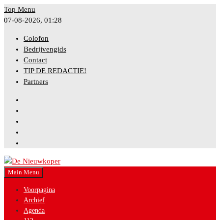
Skip
Top Menu
to
07-08-2026, 01:28
content
Colofon
Bedrijvengids
Contact
TIP DE REDACTIE!
Partners
Facebook
Instagram
Twitter
YouTube
Bluesky
Main Menu
Nieuws uit gemeente Nieuwkoop
De Nieuwkoper
Voorpagina
Archief
Agenda