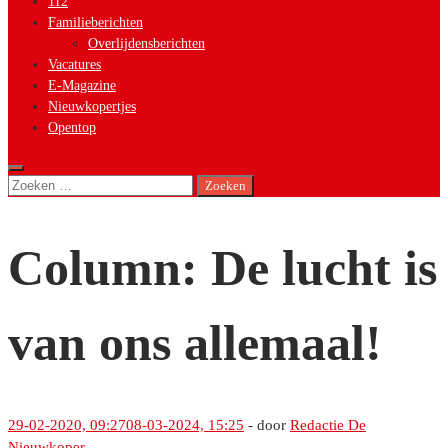
112
Familieberichten
Overlijdensberichten
Vacatures
E-Magazine
Nieuwkopertjes
Opentop
Zoeken
naar:
Column: De lucht is
van ons allemaal!
29-02-2020, 09:27
08-03-2024, 15:25
-
door
Redactie De
Nieuwkoper