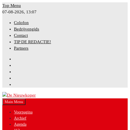
Skip
Top Menu
to
07-08-2026, 13:07
content
Colofon
Bedrijvengids
Contact
TIP DE REDACTIE!
Partners
Facebook
Instagram
Twitter
YouTube
Bluesky
Main Menu
Nieuws uit gemeente Nieuwkoop
De Nieuwkoper
Voorpagina
Archief
Agenda