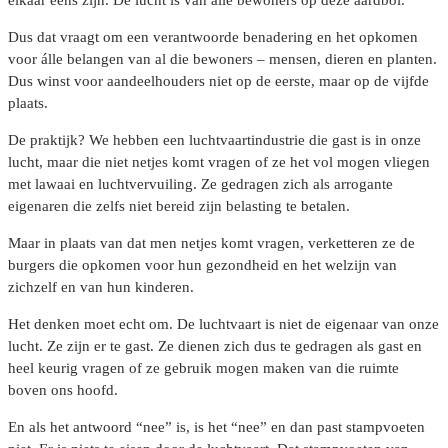
elkaar eens zijn. De lucht is van alle bewoners op deze aardbol.
Dus dat vraagt om een verantwoorde benadering en het opkomen
voor álle belangen van al die bewoners – mensen, dieren en planten.
Dus winst voor aandeelhouders niet op de eerste, maar op de vijfde
plaats.
De praktijk? We hebben een luchtvaartindustrie die gast is in onze
lucht, maar die niet netjes komt vragen of ze het vol mogen vliegen
met lawaai en luchtvervuiling. Ze gedragen zich als arrogante
eigenaren die zelfs niet bereid zijn belasting te betalen.
Maar in plaats van dat men netjes komt vragen, verketteren ze de
burgers die opkomen voor hun gezondheid en het welzijn van
zichzelf en van hun kinderen.
Het denken moet echt om. De luchtvaart is niet de eigenaar van onze
lucht. Ze zijn er te gast. Ze dienen zich dus te gedragen als gast en
heel keurig vragen of ze gebruik mogen maken van die ruimte
boven ons hoofd.
En als het antwoord “nee” is, is het “nee” en dan past stampvoeten