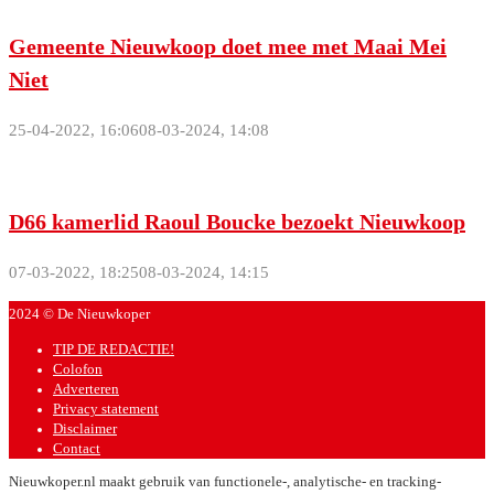
Gemeente Nieuwkoop doet mee met Maai Mei
Niet
25-04-2022, 16:06
08-03-2024, 14:08
D66 kamerlid Raoul Boucke bezoekt Nieuwkoop
07-03-2022, 18:25
08-03-2024, 14:15
2024 © De Nieuwkoper
TIP DE REDACTIE!
Colofon
Adverteren
Privacy statement
Disclaimer
Contact
Nieuwkoper.nl maakt gebruik van functionele-, analytische- en tracking-